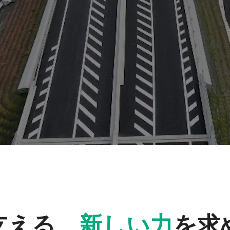
支える、
新しい力
を求